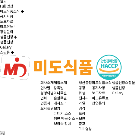
출고
Full 영상
미도식품소식
공지사항
보도자료
미도유튜브
창업문의
샘플신청
샘플신청
Gallery
쇼핑몰
회사소개
제품소개
생산공정
미도식품소식
샘플신청
쇼핑몰
인사말
왕족발
공정
공지사항
샘플신청
경영이념
미니족발
위생
보도자료
Gallery
연혁
순살족발
전처리
미도유튜브
인증서
돼지꼬리
가열
창업문의
오시는길
보쌈
냉각
다데기 소스
포장
쟁반 막국수 소스
보관
보쌈속 김치
출고
Full 영상