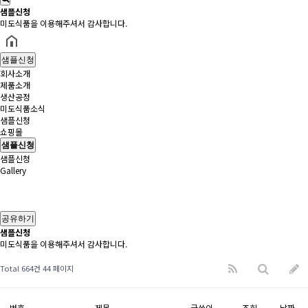
샘플신청
미도식품을 이용해주셔서 감사합니다.
샘플신청
회사소개
제품소개
생산공정
미도식품소식
샘플신청
쇼핑몰
샘플신청
샘플신청
Gallery
공유하기
샘플신청
미도식품을 이용해주셔서 감사합니다.
Total 664건
44 페이지
번호
제목
글쓴이
조회
날짜