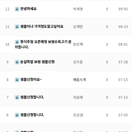
안녕하세요
12
박세영
0
09-05
샘플이나 가격정도알고싶어요
11
김재현
0
08-23
한식주점 오픈예정 보쌈수육고기 문
10
방민채
0
08-01
의합니다.
순살족발 보쌈 샘플신청
9
강지훈
0
07-28
샘플신청이요~
8
배꼽시계
0
07-15
샘플신청합니다.
7
최윤배
0
07-15
샘플신청합니다.
6
조성겸
0
07-05