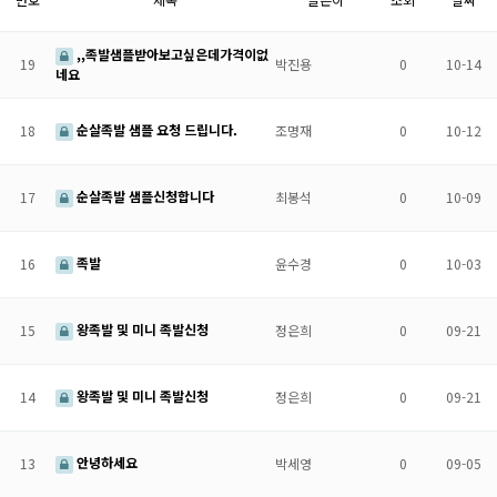
,,족발샘플받아보고싶은데가격이없
19
박진용
0
10-14
네요
순살족발 샘플 요청 드립니다.
18
조명재
0
10-12
순살족발 샘플신청합니다
17
최봉석
0
10-09
족발
16
윤수경
0
10-03
왕족발 및 미니 족발신청
15
정은희
0
09-21
왕족발 및 미니 족발신청
14
정은희
0
09-21
안녕하세요
13
박세영
0
09-05