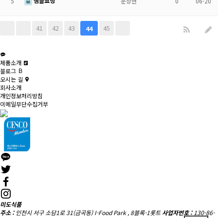
샘플요청
5
문상현
0
06-20
41
42
43
45
44
제품소개
블로그
오시는 길
회사소개
개인정보처리방침
이메일무단수집거부
미도식품
주소 :
인천시 서구 소담1로 31(금곡동) I-Food Park , 8블록-1롯트
사업자번호 :
130-86-